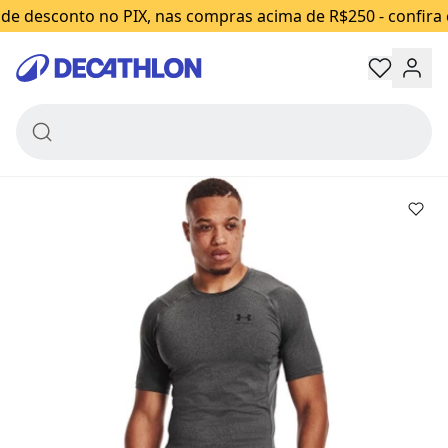
de Treino Masculina
de desconto no PIX, nas compras acima de R$250 - confira 
Under Armour HG
Armour SS
R$ 199,99
Trocas e devoluções grátis
Decathlon
Retire na loja em até 2 horas