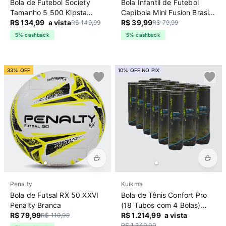
Bola de Futebol Society
Bola Infantil de Futebol
Tamanho 5 500 Kipsta
Capibola Mini Fusion Brasil
Branca
R$ 134,99
a vista
Poker Branca
R$ 39,99
R$ 149,99
R$ 79,99
5% cashback
5% cashback
33% OFF
10% OFF NO PIX
Penalty
Kuikma
Bola de Futsal RX 50 XXVI
Bola de Tênis Confort Pro
Penalty Branca
(18 Tubos com 4 Bolas)
R$ 79,99
Kuikma Verde
R$ 1.214,99
a vista
R$ 119,99
R$ 1.349,99