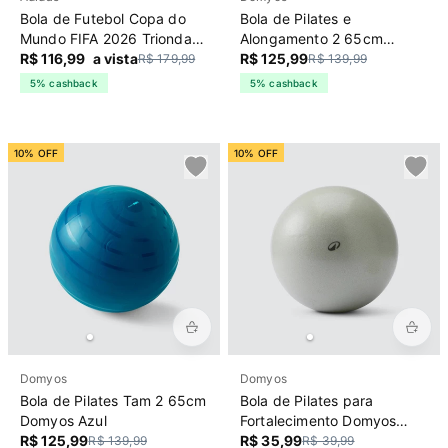
Bola de Futebol Copa do
Bola de Pilates e
Mundo FIFA 2026 Trionda
Alongamento 2 65cm
Club Adidas Branca
R$ 116,99
a vista
Domyos Bordo
R$ 125,99
R$ 179,99
R$ 139,99
5% cashback
5% cashback
10% OFF
10% OFF
Domyos
Domyos
Bola de Pilates Tam 2 65cm
Bola de Pilates para
Domyos Azul
Fortalecimento Domyos
R$ 125,99
Verde
R$ 35,99
R$ 139,99
R$ 39,99