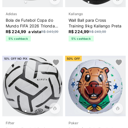
Adidas
Kallango
Bola de Futebol Copa do
Wall Ball para Cross
Mundo FIFA 2026 Trionda
Training 9kg Kallango Preta
League Adidas Branca
R$ 224,99
a vista
R$ 224,99
R$ 349,99
R$ 249,99
5% cashback
5% cashback
10% OFF NO PIX
50% OFF
Fifter
Poker