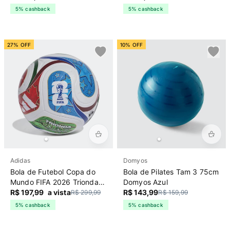
5% cashback
5% cashback
27% OFF
10% OFF
Adidas
Domyos
Bola de Futebol Copa do
Bola de Pilates Tam 3 75cm
Mundo FIFA 2026 Trionda
Domyos Azul
League Adidas Branca
R$ 197,99
a vista
R$ 143,99
R$ 299,99
R$ 159,99
5% cashback
5% cashback