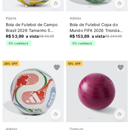
Kipsta
Adidas
Bola de Futebol de Campo
Bola de Futebol Copa do
Brasil 2026 Tamanho 5
Mundo FIFA 2026 Trionda
Kipsta Amarela
R$ 53,99
a vista
Training Adidas Branca
R$ 153,89
a vista
R$ 59,99
R$ 249,99
5% cashback
5% cashback
28% OFF
10% OFF
Adidas
Domyos