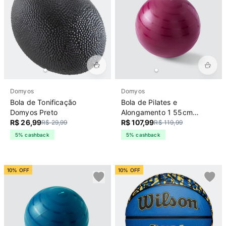
Domyos
Domyos
Bola de Tonificação
Bola de Pilates e
Domyos Preto
Alongamento 1 55cm
R$ 26,99
Domyos Bordo
R$ 107,99
R$ 29,99
R$ 119,99
5% cashback
5% cashback
10% OFF
10% OFF