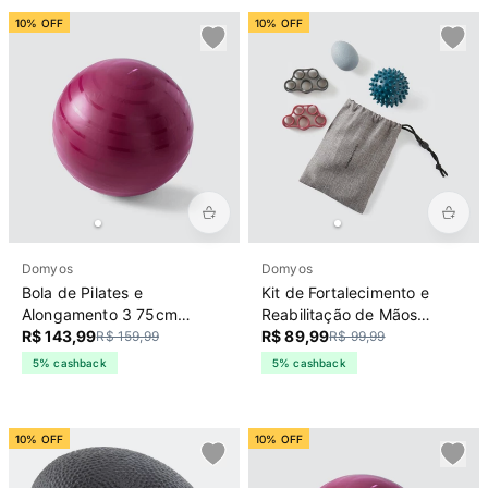
10% OFF
10% OFF
Domyos
Domyos
Bola de Pilates e
Kit de Fortalecimento e
Alongamento 3 75cm
Reabilitação de Mãos
Domyos Bordo
R$ 143,99
Domyos Cinza
R$ 89,99
R$ 159,99
R$ 99,99
5% cashback
5% cashback
10% OFF
10% OFF