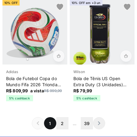
10% OFF
10% OFF em +3 un
Adidas
Wilson
Bola de Futebol Copa do
Bola de Tênis US Open
Mundo Fifa 2026 Trionda
Extra Duty (3 Unidades)
Pro Adidas Branca
R$ 809,99
a vista
Wilson Verde
R$ 79,99
R$ 999,99
5% cashback
5% cashback
1
2
...
39