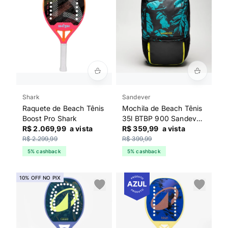
Shark
Sandever
Raquete de Beach Tênis
Mochila de Beach Tênis
Boost Pro Shark
35l BTBP 900 Sandever
R$ 2.069,99
a vista
Preto
R$ 359,99
a vista
R$ 2.299,99
R$ 399,99
5% cashback
5% cashback
10% OFF NO PIX