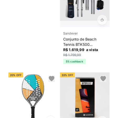
Sandever
Conjunto de Beach
Tennis BTK500
Sandever Preto
R$ 1.619,99
a vista
R$ 1.799,99
5% cashback
20% OFF
33% OFF