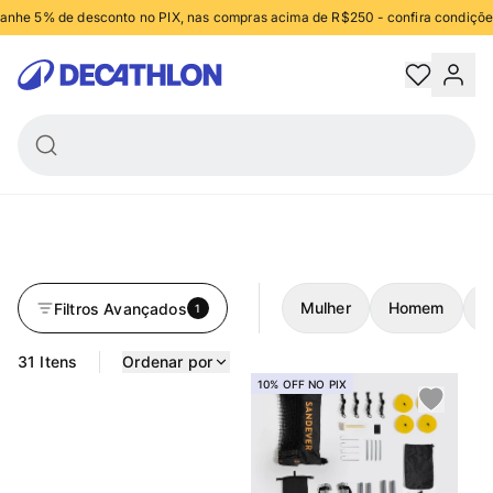
anhe 5% de desconto no PIX, nas compras acima de R$250 - confira condiçõe
Trocas e devoluções grátis
Decathlon
Retire na loja em até 2 horas
Mulher
Homem
I
Filtros Avançados
1
31 Itens
Ordenar por
10% OFF NO PIX