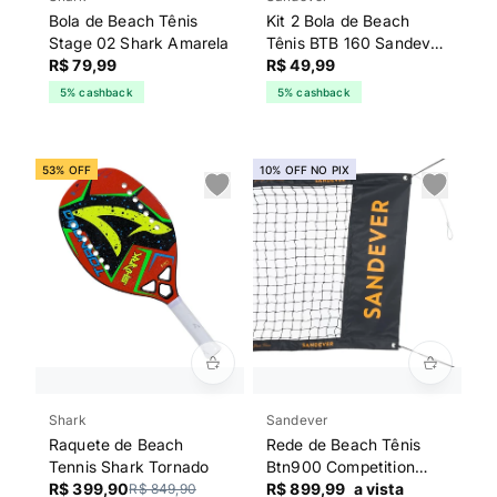
Bola de Beach Tênis
Kit 2 Bola de Beach
Stage 02 Shark Amarela
Tênis BTB 160 Sandever
R$ 79,99
Laranja
R$ 49,99
5% cashback
5% cashback
53% OFF
10% OFF NO PIX
Shark
Sandever
Raquete de Beach
Rede de Beach Tênis
Tennis Shark Tornado
Btn900 Competition
R$ 399,90
Sandever
R$ 899,99
a vista
R$ 849,90