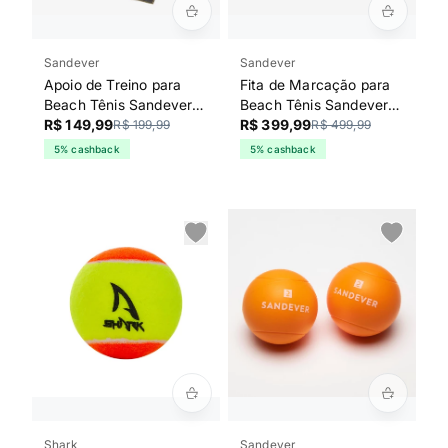
Sandever
Sandever
Apoio de Treino para
Fita de Marcação para
Beach Tênis Sandever
Beach Tênis Sandever
Preto
R$ 149,99
Preta
R$ 399,99
R$ 199,99
R$ 499,99
5% cashback
5% cashback
Shark
Sandever