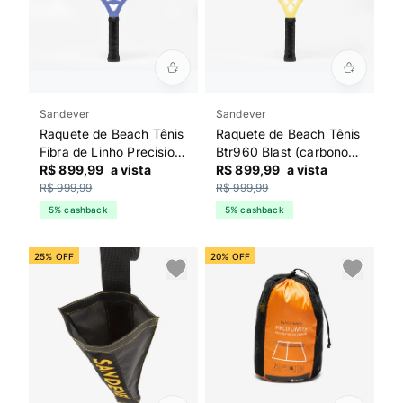
Sandever
Sandever
Raquete de Beach Tênis
Raquete de Beach Tênis
Fibra de Linho Precision
Btr960 Blast (carbono
Pro Sandever Azul
R$ 899,99
a vista
3k) Sandever Azul
R$ 899,99
a vista
R$ 999,99
R$ 999,99
5% cashback
5% cashback
25% OFF
20% OFF