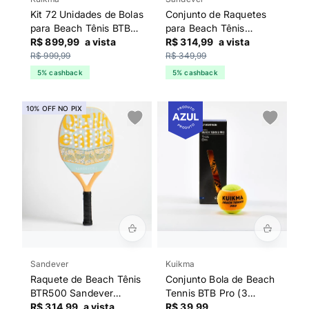
Kit 72 Unidades de Bolas
Conjunto de Raquetes
para Beach Tênis BTB
para Beach Tênis
Pro Kuikma Laranja
R$ 899,99
a vista
BTR160 Sandever
R$ 314,99
a vista
Laranja
R$ 999,99
R$ 349,99
5% cashback
5% cashback
10% OFF NO PIX
Sandever
Kuikma
Raquete de Beach Tênis
Conjunto Bola de Beach
BTR500 Sandever
Tennis BTB Pro (3
Laranja
R$ 314,99
a vista
Unidades) Kuikma
R$ 39,99