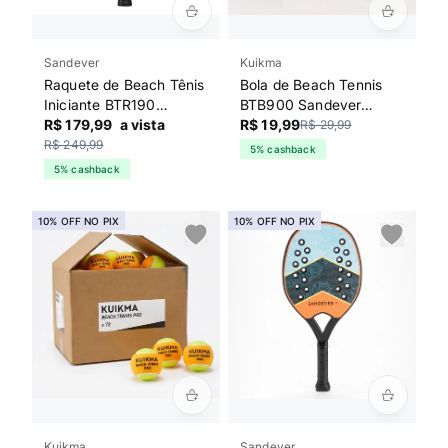
Sandever
Kuikma
Raquete de Beach Tênis
Bola de Beach Tennis
Iniciante BTR190
BTB900 Sandever
Sandever Cinza
R$ 179,99
a vista
Laranja
R$ 19,99
R$ 29,99
R$ 249,99
5% cashback
5% cashback
10% OFF NO PIX
10% OFF NO PIX
Kuikma
Sandever