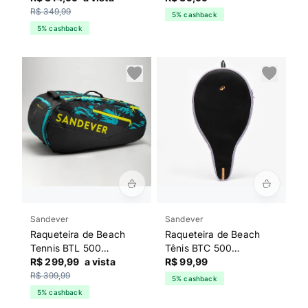
Laranja
R$ 349,99
5% cashback
5% cashback
Sandever
Sandever
Raqueteira de Beach
Raqueteira de Beach
Tennis BTL 500
Tênis BTC 500
Sandever Preta
R$ 299,99
a vista
Sandever Preta
R$ 99,99
R$ 399,99
5% cashback
5% cashback