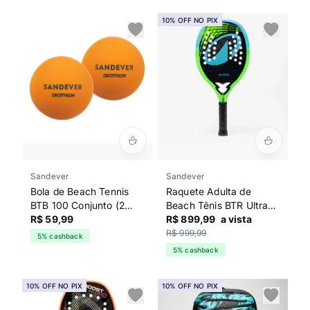
10% OFF NO PIX
Sandever
Sandever
Bola de Beach Tennis
Raquete Adulta de
BTB 100 Conjunto (2
Beach Tênis BTR Ultra
Unidades) Sandever
R$ 59,99
Sandever Verde
R$ 899,99
a vista
Laranja
R$ 999,99
5% cashback
5% cashback
10% OFF NO PIX
10% OFF NO PIX