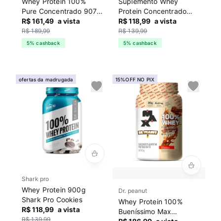
Whey Protein 100%
Suplemento Whey
Pure Concentrado 907g
Protein Concentrado
Integralmedica Cookies
R$ 161,49
a vista
900g Shark Pro Branca
R$ 118,99
a vista
R$ 189,99
R$ 139,99
5% cashback
5% cashback
ofertas da madrugada
15%OFF NO PIX
Shark pro
Whey Protein 900g
Dr. peanut
Shark Pro Cookies
Whey Protein 100%
R$ 118,99
a vista
Bueníssimo Max
R$ 139,99