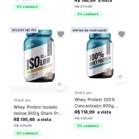
Titanium Dr. Peanut
R$ 186,99
a vista
Buenissimo
R$ 219,99
5% cashback
5% cashback
15%OFF NO PIX
ofertas da madrugada
Shark pro
Whey Protein 100%
Shark pro
Concentrado 900g
Whey Protein Isolado
Shark Pro Chocolate
R$ 118,99
a vista
Isolow 900g Shark Pro
R$ 139,99
Chocolate
R$ 195,49
a vista
R$ 229,99
5% cashback
5% cashback