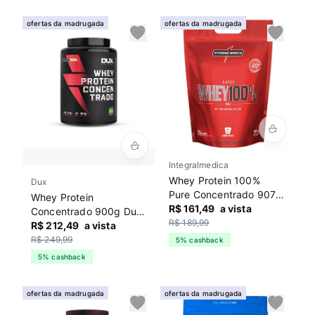
ofertas da madrugada
ofertas da madrugada
Integralmedica
Whey Protein 100%
Dux
Pure Concentrado 907g
Whey Protein
Integralmedica
R$ 161,49
a vista
Concentrado 900g Dux
Chocolate
R$ 189,99
Baunilha
R$ 212,49
a vista
R$ 249,99
5% cashback
5% cashback
ofertas da madrugada
ofertas da madrugada