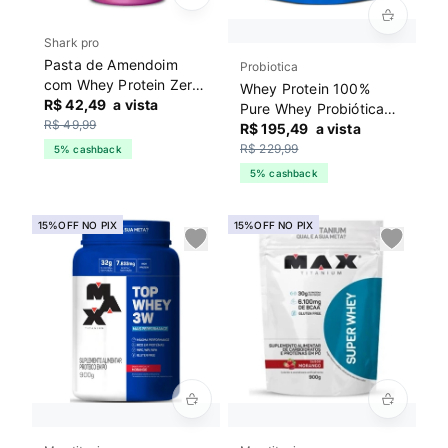
Shark pro
Pasta de Amendoim
Probiotica
com Whey Protein Zero
Whey Protein 100%
Lactose 600g Shark Pro
R$ 42,49
a vista
Pure Whey Probiótica
Avela
R$ 49,99
Baunilha
R$ 195,49
a vista
R$ 229,99
5% cashback
5% cashback
15%OFF NO PIX
15%OFF NO PIX