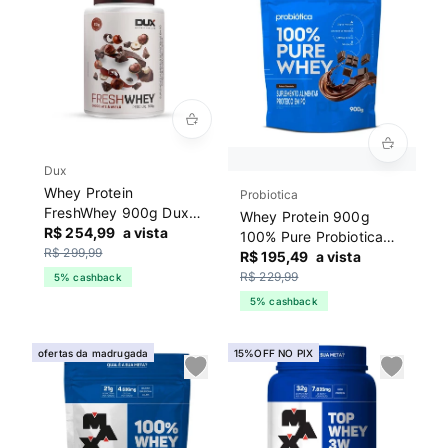
Dux
Whey Protein
Probiotica
FreshWhey 900g Dux
Whey Protein 900g
Chocolate
R$ 254,99
a vista
100% Pure Probiotica
R$ 299,99
Chocolate
R$ 195,49
a vista
R$ 229,99
5% cashback
5% cashback
ofertas da madrugada
15%OFF NO PIX