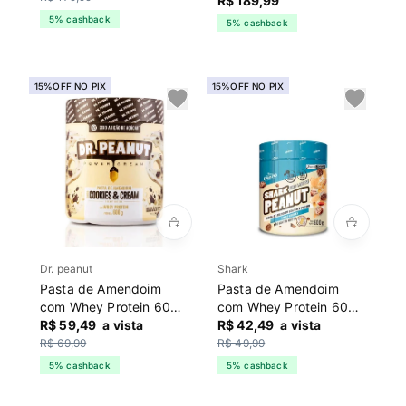
Chocolate
R$ 189,99
5% cashback
5% cashback
15%OFF NO PIX
15%OFF NO PIX
Dr. peanut
Shark
Pasta de Amendoim
Pasta de Amendoim
com Whey Protein 600g
com Whey Protein 600g
Dr Peanut Cookies
R$ 59,49
a vista
Shark Pro Cookies
R$ 42,49
a vista
R$ 69,99
R$ 49,99
5% cashback
5% cashback