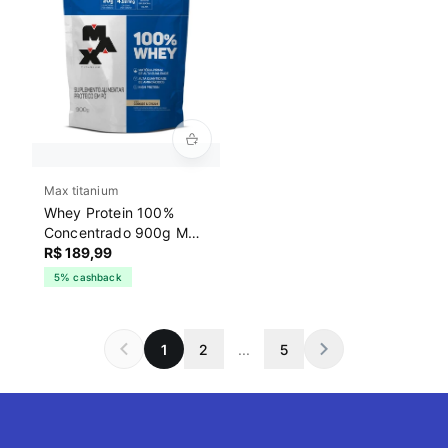
Max titanium
Whey Protein 100%
Concentrado 900g Max
Titanium
R$ 189,99
5% cashback
1
2
...
5