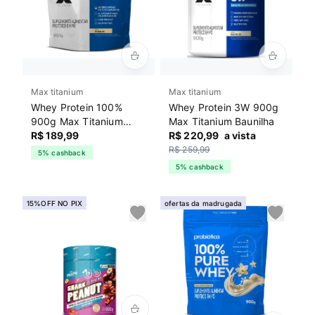
Max titanium
Max titanium
Whey Protein 100%
Whey Protein 3W 900g
900g Max Titanium
Max Titanium Baunilha
Baunilha
R$ 189,99
R$ 220,99
a vista
R$ 259,99
5% cashback
5% cashback
15%OFF NO PIX
ofertas da madrugada