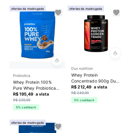
ofertas da madrugada
ofertas da madrugada
Dux nutrition
Whey Protein
Probiotica
Concentrado 900g Dux
Whey Protein 100%
Nutrition Cookies
R$ 212,49
a vista
Pure Whey Probiotica
R$ 249,99
Cookies
R$ 195,49
a vista
R$ 229,99
5% cashback
5% cashback
ofertas da madrugada