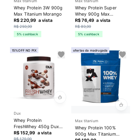
Max titanium
Max titanium
Whey Protein 3W 900g
Whey Protein Super
Max Titanium Morango
Whey 900g Max
R$ 220,99
a vista
Titanium Morango
R$ 76,49
a vista
R$ 259,99
R$ 89,99
5% cashback
5% cashback
15%OFF NO PIX
ofertas da madrugada
Dux
Whey Protein
Max titanium
FreshWhey 450g Dux
Whey Protein 100%
Chocolate
R$ 152,99
a vista
900g Max Titanium
R$ 179,99