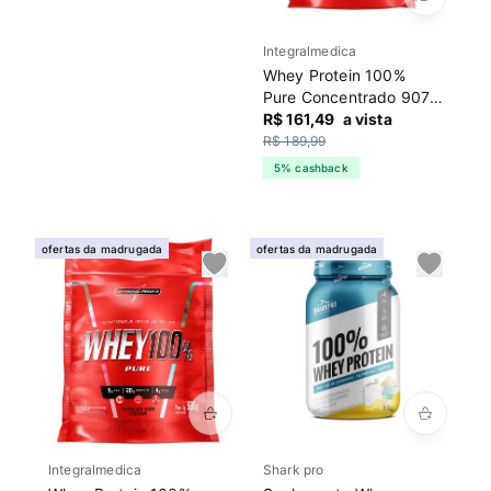
Integralmedica
Whey Protein 100%
Pure Concentrado 907g
Integralmedica Baunilha
R$ 161,49
a vista
R$ 189,99
5% cashback
ofertas da madrugada
ofertas da madrugada
Integralmedica
Shark pro