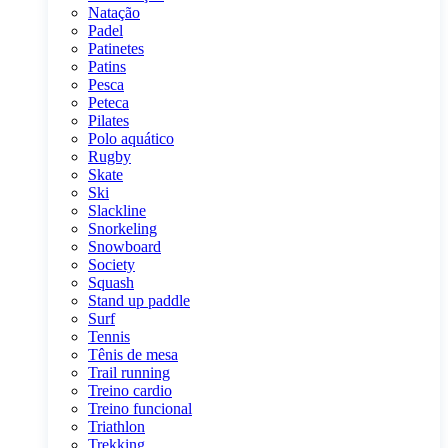
Natação
Padel
Patinetes
Patins
Pesca
Peteca
Pilates
Polo aquático
Rugby
Skate
Ski
Slackline
Snorkeling
Snowboard
Society
Squash
Stand up paddle
Surf
Tennis
Tênis de mesa
Trail running
Treino cardio
Treino funcional
Triathlon
Trekking