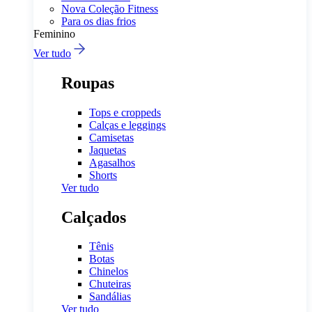
Nova Coleção Fitness
Para os dias frios
Feminino
Ver tudo
Roupas
Tops e croppeds
Calças e leggings
Camisetas
Jaquetas
Agasalhos
Shorts
Ver tudo
Calçados
Tênis
Botas
Chinelos
Chuteiras
Sandálias
Ver tudo