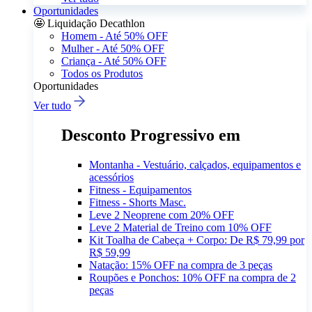
Oportunidades
🤩 Liquidação Decathlon
Homem - Até 50% OFF
Mulher - Até 50% OFF
Criança - Até 50% OFF
Todos os Produtos
Oportunidades
Ver tudo
Desconto Progressivo em
Montanha - Vestuário, calçados, equipamentos e
acessórios
Fitness - Equipamentos
Fitness - Shorts Masc.
Leve 2 Neoprene com 20% OFF
Leve 2 Material de Treino com 10% OFF
Kit Toalha de Cabeça + Corpo: De R$ 79,99 por
R$ 59,99
Natação: 15% OFF na compra de 3 peças
Roupões e Ponchos: 10% OFF na compra de 2
peças