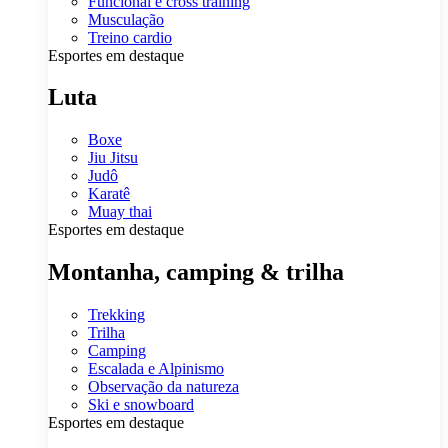
Funcional e cross training
Musculação
Treino cardio
Esportes em destaque
Luta
Boxe
Jiu Jitsu
Judô
Karatê
Muay thai
Esportes em destaque
Montanha, camping & trilha
Trekking
Trilha
Camping
Escalada e Alpinismo
Observação da natureza
Ski e snowboard
Esportes em destaque