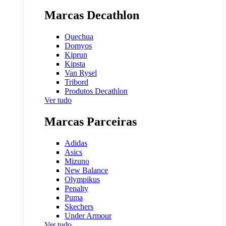
Marcas Decathlon
Quechua
Domyos
Kiprun
Kipsta
Van Rysel
Tribord
Produtos Decathlon
Ver tudo
Marcas Parceiras
Adidas
Asics
Mizuno
New Balance
Olympikus
Penalty
Puma
Skechers
Under Armour
Ver tudo