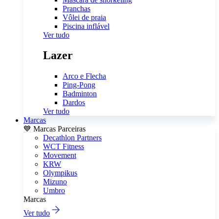
Pranchas
Vôlei de praia
Piscina inflável
Ver tudo
Lazer
Arco e Flecha
Ping-Pong
Badminton
Dardos
Ver tudo
Marcas
💙 Marcas Parceiras
Decathlon Partners
WCT Fitness
Movement
KRW
Olympikus
Mizuno
Umbro
Marcas
Ver tudo