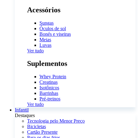
Acessórios
Sungas
Óculos de sol
Bonés e viseiras
Meias
Luvas
Ver tudo
Suplementos
Whey Protein
Creatinas
Isotônicos
Barrinhas
Pré-treinos
Ver tudo
Infantil
Destaques
Tecnologia pelo Menor Preço
Bicicletas
Cartão Presente
Para os dias frios