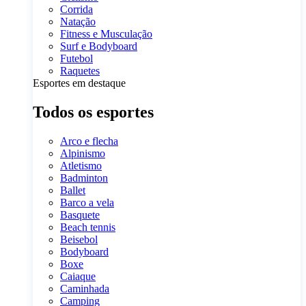
Corrida
Natação
Fitness e Musculação
Surf e Bodyboard
Futebol
Raquetes
Esportes em destaque
Todos os esportes
Arco e flecha
Alpinismo
Atletismo
Badminton
Ballet
Barco a vela
Basquete
Beach tennis
Beisebol
Bodyboard
Boxe
Caiaque
Caminhada
Camping