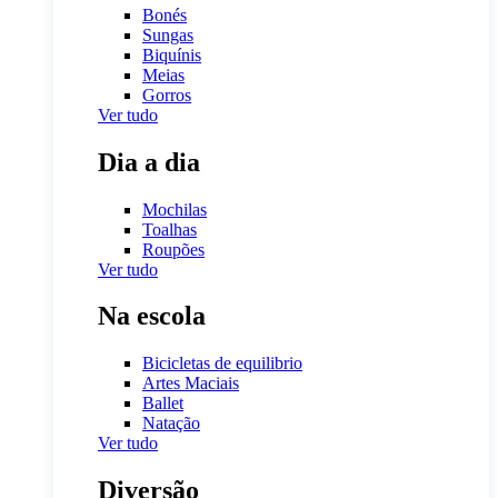
Bonés
Sungas
Biquínis
Meias
Gorros
Ver tudo
Dia a dia
Mochilas
Toalhas
Roupões
Ver tudo
Na escola
Bicicletas de equilibrio
Artes Maciais
Ballet
Natação
Ver tudo
Diversão