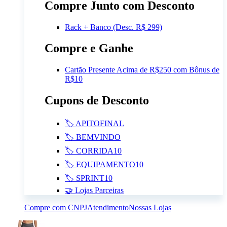
Compre Junto com Desconto
Rack + Banco (Desc. R$ 299)
Compre e Ganhe
Cartão Presente Acima de R$250 com Bônus de
R$10
Cupons de Desconto
🏷️ APITOFINAL
🏷️ BEMVINDO
🏷️ CORRIDA10
🏷️ EQUIPAMENTO10
🏷️ SPRINT10
🤝 Lojas Parceiras
Compre com CNPJ
Atendimento
Nossas Lojas