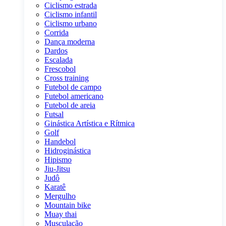
Ciclismo estrada
Ciclismo infantil
Ciclismo urbano
Corrida
Dança moderna
Dardos
Escalada
Frescobol
Cross training
Futebol de campo
Futebol americano
Futebol de areia
Futsal
Ginástica Artística e Rítmica
Golf
Handebol
Hidroginástica
Hipismo
Jiu-Jitsu
Judô
Karatê
Mergulho
Mountain bike
Muay thai
Musculação